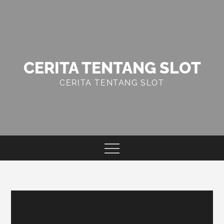
Skip
to
content
CERITA TENTANG SLOT
CERITA TENTANG SLOT