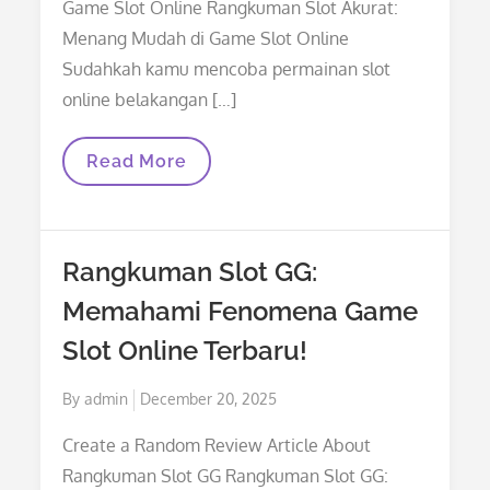
Game Slot Online Rangkuman Slot Akurat:
Menang Mudah di Game Slot Online
Sudahkah kamu mencoba permainan slot
online belakangan […]
Rangkuman
Read More
Slot
Akurat:
Menang
Mudah
Di
Rangkuman Slot GG:
Game
Slot
Memahami Fenomena Game
Online
Slot Online Terbaru!
Posted
By
admin
December 20, 2025
on
Create a Random Review Article About
Rangkuman Slot GG Rangkuman Slot GG: