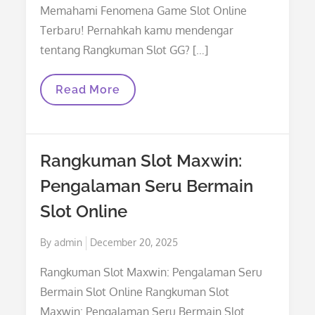
Memahami Fenomena Game Slot Online
Terbaru! Pernahkah kamu mendengar
tentang Rangkuman Slot GG? […]
Rangkuman
Read More
Slot
GG:
Memahami
Fenomena
Game
Rangkuman Slot Maxwin:
Slot
Online
Pengalaman Seru Bermain
Terbaru!
Slot Online
Posted
By
admin
December 20, 2025
on
Rangkuman Slot Maxwin: Pengalaman Seru
Bermain Slot Online Rangkuman Slot
Maxwin: Pengalaman Seru Bermain Slot