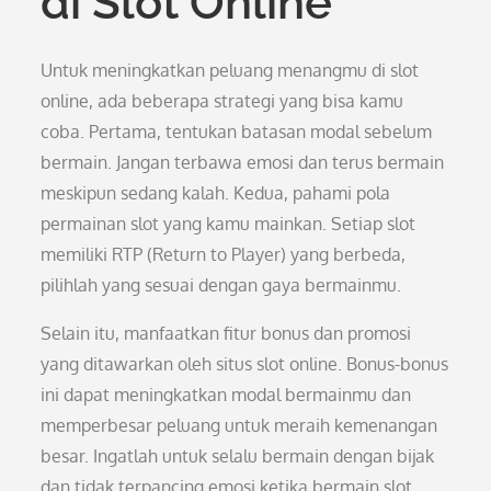
di Slot Online
Untuk meningkatkan peluang menangmu di slot
online, ada beberapa strategi yang bisa kamu
coba. Pertama, tentukan batasan modal sebelum
bermain. Jangan terbawa emosi dan terus bermain
meskipun sedang kalah. Kedua, pahami pola
permainan slot yang kamu mainkan. Setiap slot
memiliki RTP (Return to Player) yang berbeda,
pilihlah yang sesuai dengan gaya bermainmu.
Selain itu, manfaatkan fitur bonus dan promosi
yang ditawarkan oleh situs slot online. Bonus-bonus
ini dapat meningkatkan modal bermainmu dan
memperbesar peluang untuk meraih kemenangan
besar. Ingatlah untuk selalu bermain dengan bijak
dan tidak terpancing emosi ketika bermain slot