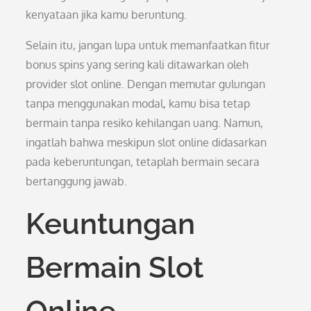
kenyataan jika kamu beruntung.
Selain itu, jangan lupa untuk memanfaatkan fitur
bonus spins yang sering kali ditawarkan oleh
provider slot online. Dengan memutar gulungan
tanpa menggunakan modal, kamu bisa tetap
bermain tanpa resiko kehilangan uang. Namun,
ingatlah bahwa meskipun slot online didasarkan
pada keberuntungan, tetaplah bermain secara
bertanggung jawab.
Keuntungan
Bermain Slot