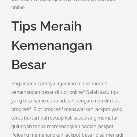
online.
Tips Meraih
Kemenangan
Besar
Bagaimana caranya agar kamu bisa meraih
kemenangan besar di slot online? Salah satu tips
yang bisa kamu coba adalah dengan memilih slot
progresif. Slot progresif menawarkan jackpot yang
terus bertambah setiap kali seseorang memutar
gulungan tanpa memenangkan hadiah jackpot.
Peluang memenangkan jackpot besar bisa menjadi