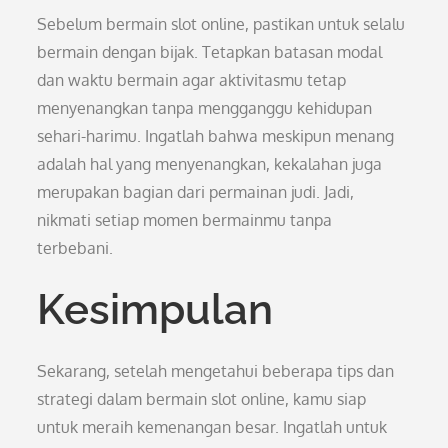
Sebelum bermain slot online, pastikan untuk selalu
bermain dengan bijak. Tetapkan batasan modal
dan waktu bermain agar aktivitasmu tetap
menyenangkan tanpa mengganggu kehidupan
sehari-harimu. Ingatlah bahwa meskipun menang
adalah hal yang menyenangkan, kekalahan juga
merupakan bagian dari permainan judi. Jadi,
nikmati setiap momen bermainmu tanpa
terbebani.
Kesimpulan
Sekarang, setelah mengetahui beberapa tips dan
strategi dalam bermain slot online, kamu siap
untuk meraih kemenangan besar. Ingatlah untuk