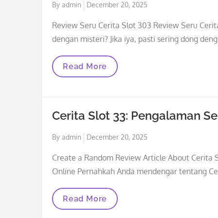
Posted
By
admin
December 20, 2025
on
Review Seru Cerita Slot 303 Review Seru Cerit
dengan misteri? Jika iya, pasti sering dong deng
Review
Read More
Seru
Cerita
Slot
303
Cerita Slot 33: Pengalaman Se
Posted
By
admin
December 20, 2025
on
Create a Random Review Article About Cerita S
Online Pernahkah Anda mendengar tentang Ceri
Cerita
Read More
Slot
33: