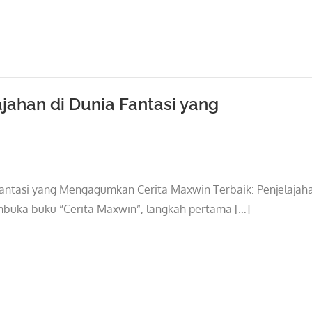
ajahan di Dunia Fantasi yang
 Fantasi yang Mengagumkan Cerita Maxwin Terbaik: Penjelajah
buka buku “Cerita Maxwin”, langkah pertama […]