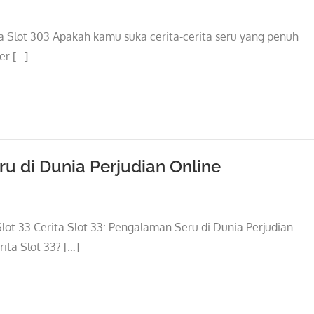
a Slot 303 Apakah kamu suka cerita-cerita seru yang penuh
er […]
ru di Dunia Perjudian Online
lot 33 Cerita Slot 33: Pengalaman Seru di Dunia Perjudian
ta Slot 33? […]