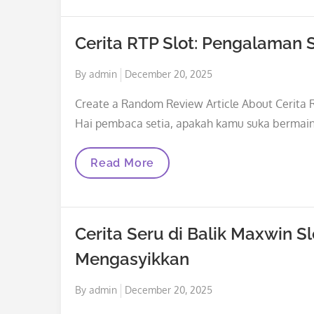
Pengalaman
Seru
Di
Cerita RTP Slot: Pengalaman 
Dunia
Perjudian
Online
Posted
By
admin
December 20, 2025
on
Create a Random Review Article About Cerita R
Hai pembaca setia, apakah kamu suka bermai
Cerita
Read More
RTP
Slot:
Pengalaman
Seru
Bermain
Cerita Seru di Balik Maxwin 
Slot
Online
Mengasyikkan
Posted
By
admin
December 20, 2025
on