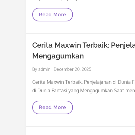
Cerita
Read More
Tentang
Slot
–
Pengalaman
Seru
Cerita Maxwin Terbaik: Penjel
Di
Dunia
Mengagumkan
Perjudian
Posted
By
admin
December 20, 2025
on
Cerita Maxwin Terbaik: Penjelajahan di Dunia
di Dunia Fantasi yang Mengagumkan Saat mem
Cerita
Read More
Maxwin
Terbaik:
Penjelajahan
Di
Dunia