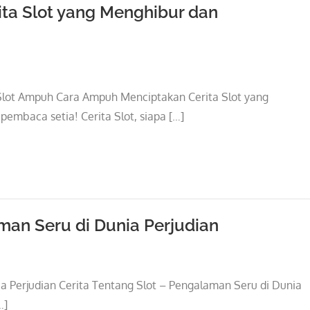
ta Slot yang Menghibur dan
 Slot Ampuh Cara Ampuh Menciptakan Cerita Slot yang
embaca setia! Cerita Slot, siapa […]
man Seru di Dunia Perjudian
a Perjudian Cerita Tentang Slot – Pengalaman Seru di Dunia
…]