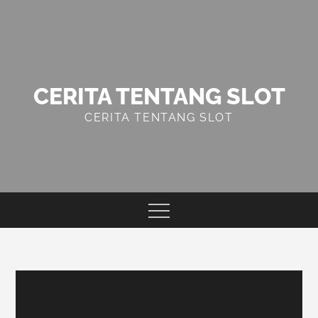
Skip
to
content
CERITA TENTANG SLOT
CERITA TENTANG SLOT