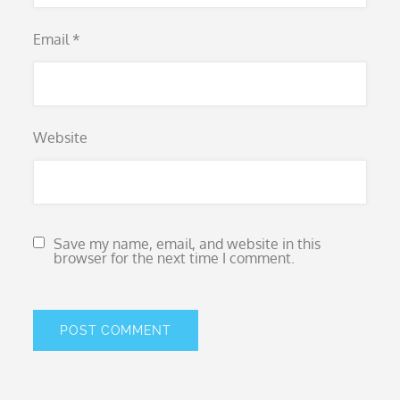
Email
*
Website
Save my name, email, and website in this
browser for the next time I comment.