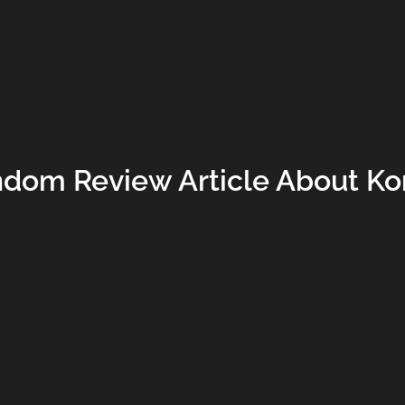
dom Review Article About Kor