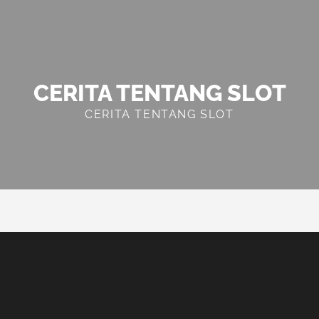
CERITA TENTANG SLOT
CERITA TENTANG SLOT