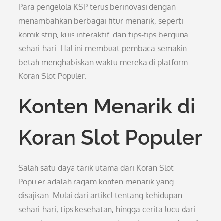
Para pengelola KSP terus berinovasi dengan
menambahkan berbagai fitur menarik, seperti
komik strip, kuis interaktif, dan tips-tips berguna
sehari-hari. Hal ini membuat pembaca semakin
betah menghabiskan waktu mereka di platform
Koran Slot Populer.
Konten Menarik di
Koran Slot Populer
Salah satu daya tarik utama dari Koran Slot
Populer adalah ragam konten menarik yang
disajikan. Mulai dari artikel tentang kehidupan
sehari-hari, tips kesehatan, hingga cerita lucu dari