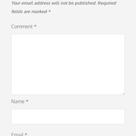
Your email address will not be published.
Required
fields are marked
*
Comment
*
Name
*
Email
*