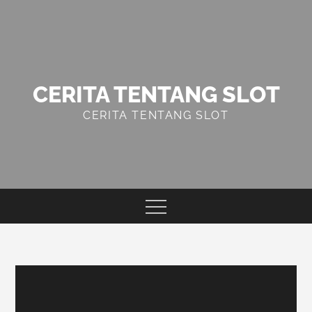
Skip
to
content
CERITA TENTANG SLOT
CERITA TENTANG SLOT