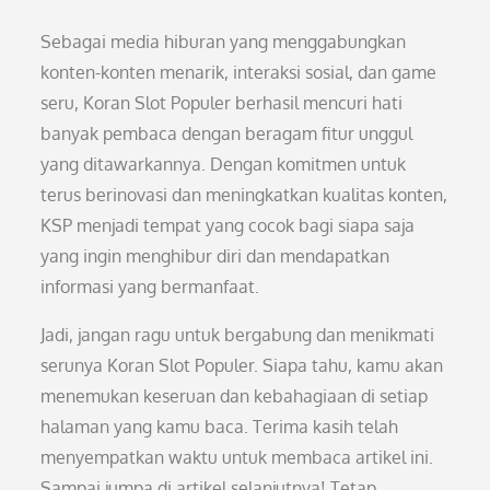
Sebagai media hiburan yang menggabungkan
konten-konten menarik, interaksi sosial, dan game
seru, Koran Slot Populer berhasil mencuri hati
banyak pembaca dengan beragam fitur unggul
yang ditawarkannya. Dengan komitmen untuk
terus berinovasi dan meningkatkan kualitas konten,
KSP menjadi tempat yang cocok bagi siapa saja
yang ingin menghibur diri dan mendapatkan
informasi yang bermanfaat.
Jadi, jangan ragu untuk bergabung dan menikmati
serunya Koran Slot Populer. Siapa tahu, kamu akan
menemukan keseruan dan kebahagiaan di setiap
halaman yang kamu baca. Terima kasih telah
menyempatkan waktu untuk membaca artikel ini.
Sampai jumpa di artikel selanjutnya! Tetap