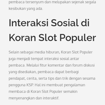
pembaca tersenyum dan melupakan sejenak segala
kesibukan yang ada.
Interaksi Sosial di
Koran Slot Populer
Selain sebagai media hiburan, Koran Slot Populer
juga menjadi tempat interaksi sosial antar
pembaca. Melalui fitur komentar dan forum diskusi
yang disediakan, pembaca dapat berbagi
pendapat, cerita, serta tips dan trik dengan sesama
pengguna KSP. Hal ini membuat pengalaman
membaca di Koran Slot Populer semakin
menyenangkan dan interaktif.