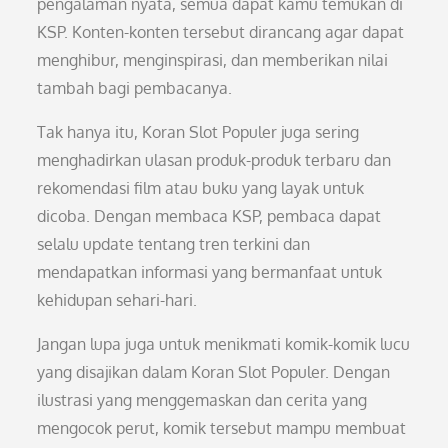
pengalaman nyata, semua dapat kamu temukan di
KSP. Konten-konten tersebut dirancang agar dapat
menghibur, menginspirasi, dan memberikan nilai
tambah bagi pembacanya.
Tak hanya itu, Koran Slot Populer juga sering
menghadirkan ulasan produk-produk terbaru dan
rekomendasi film atau buku yang layak untuk
dicoba. Dengan membaca KSP, pembaca dapat
selalu update tentang tren terkini dan
mendapatkan informasi yang bermanfaat untuk
kehidupan sehari-hari.
Jangan lupa juga untuk menikmati komik-komik lucu
yang disajikan dalam Koran Slot Populer. Dengan
ilustrasi yang menggemaskan dan cerita yang
mengocok perut, komik tersebut mampu membuat