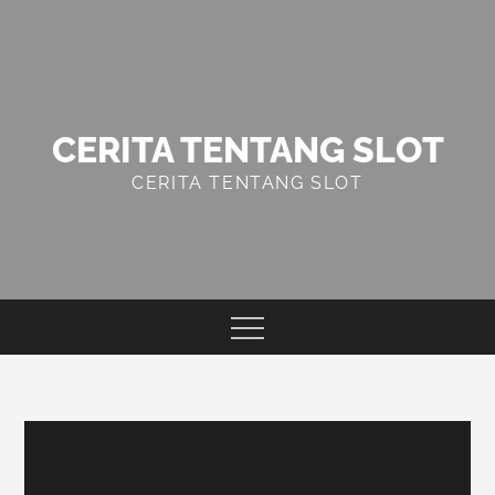
Skip
to
content
CERITA TENTANG SLOT
CERITA TENTANG SLOT