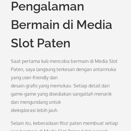
Pengalaman
Bermain di Media
Slot Paten
Saat pertama kali mencoba bermain di Media Slot
Paten, saya langsung terkesan dengan antarmuka
yang user-friendly dan
desain grafis yang memukau. Setiap detail dari
game-game yang disediakan sangatlah menarik
dan mengundang untuk
dieksplorasi lebih jauh.
Selain itu, keberadaan fitur paten membuat setiap