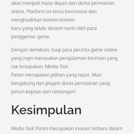
akan menjadi masa depan dari dunia permainan
online. Platform ini terus berinovasi dan
menghadirkan konten-konten
baru yang selalu dinanti-nanti oleh para
penggemar game.
Dengan demikian, bagi para pecinta game online
yang ingin merasakan pengalaman bermain yang
tak terlupakan, Media Slot
Paten merupakan pilihan yang tepat. Mari
bergabung dan jelajahi dunia permainan yang
penuh kejutan dan tantangan!
Kesimpulan
Media Slot Paten merupakan inovasi terbaru dalam