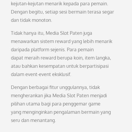
kejutan-kejutan menarik kepada para pemain.
Dengan begitu, setiap sesi bermain terasa segar
dan tidak monoton.
Tidak hanya itu, Media Slot Paten juga
menawarkan sistem reward yang lebih menarik
daripada platform sejenis. Para pemain
dapat meraih reward berupa koin, item langka,
atau bahkan kesempatan untuk berpartisipasi
dalam event-event eksklusif.
Dengan berbagai fitur unggulannya, tidak
mengherankan jika Media Slot Paten menjadi
pilihan utama bagi para penggemar game
yang menginginkan pengalaman bermain yang
seru dan menantang.