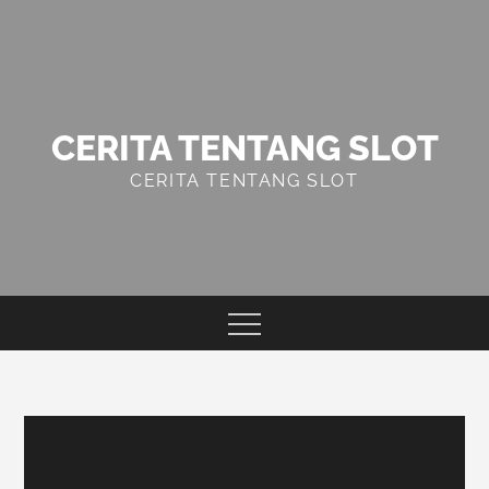
Skip
to
content
CERITA TENTANG SLOT
CERITA TENTANG SLOT