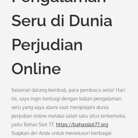
Seru di Dunia
Perjudian
Online
Selamat datang kembali, para pembaca setia! Hari
ini, saya ingin berbagi dengan kalian pengalaman
seru yang saya alami saat menjelajahi dunia
perjudian online melalui salah satu situs terkemuka,
yaitu Bahas Slot 77.
https://bahasslot77.org
Siapkan diri Anda untuk menelusuri berbagai