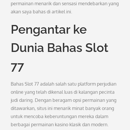
permainan menarik dan sensasi mendebarkan yang
akan saya bahas di artikel ini.
Pengantar ke
Dunia Bahas Slot
77
Bahas Slot 77 adalah salah satu platform perjudian
online yang telah dikenal luas di kalangan pecinta
judi daring. Dengan beragam opsi permainan yang
ditawarkan, situs ini menarik minat banyak orang
untuk mencoba keberuntungan mereka dalam
berbagai permainan kasino klasik dan modern.