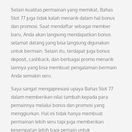
Selain kualitas permainan yang memikat, Bahas
Slot 77 juga tidak kalah menarik dalam hal bonus
dan promosi. Saat mendaftar sebagai member
baru, Anda akan langsung mendapatkan bonus
selamat datang yang bisa langsung digunakan
untuk bermain. Selain itu, terdapat juga bonus
deposit, cashback, dan berbagai promo menarik
lainnya yang bisa membuat pengalaman bermain
Anda semakin seru.
Saya sangat mengapresiasi upaya Bahas Slot 77
dalam memberikan nilai tambah kepada para
pemainnya melalui bonus dan promosi yang
menggiurkan. Hal ini tidak hanya membuat
permainan lebih seru tapi juga memberikan
kesempatan lebih bagi pemain untuk