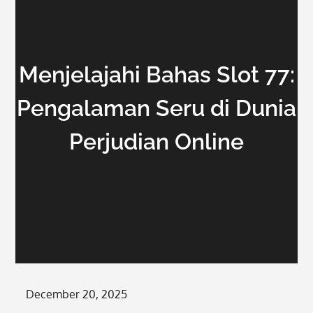
Menjelajahi Bahas Slot 77:
Pengalaman Seru di Dunia
Perjudian Online
Posted
December 20, 2025