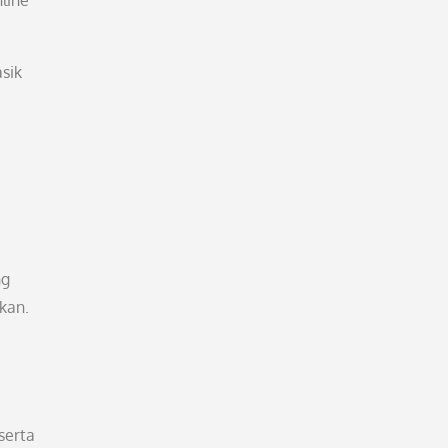
line
sik
ng
kan.
serta