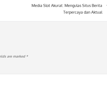
Media Slot Akurat: Mengulas Situs Berita
Terpercaya dan Aktual
ields are marked
*