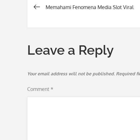
Memahami Fenomena Media Slot Viral
Post
navigation
Leave a Reply
Your email address will not be published.
Required f
Comment
*