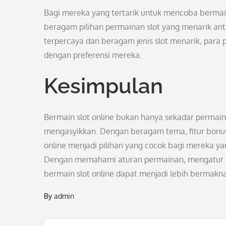
Bagi mereka yang tertarik untuk mencoba bermai
beragam pilihan permainan slot yang menarik anta
terpercaya dan beragam jenis slot menarik, pa
dengan preferensi mereka.
Kesimpulan
Bermain slot online bukan hanya sekadar permai
mengasyikkan. Dengan beragam tema, fitur bonu
online menjadi pilihan yang cocok bagi mereka y
Dengan memahami aturan permainan, mengatur b
bermain slot online dapat menjadi lebih bermakn
By
admin