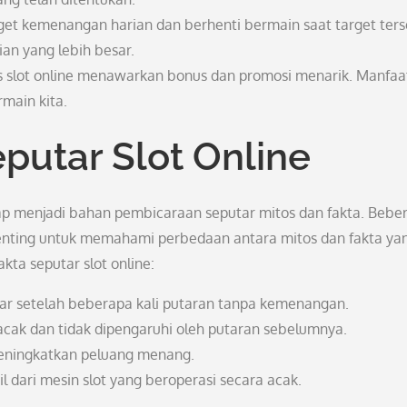
et kemenangan harian dan berhenti bermain saat target ter
ian yang lebih besar.
s slot online menawarkan bonus dan promosi menarik. Manfaa
main kita.
eputar Slot Online
kerap menjadi bahan pembicaraan seputar mitos dan fakta. Bebe
nting untuk memahami perbedaan antara mitos dan fakta ya
kta seputar slot online:
r setelah beberapa kali putaran tanpa kemenangan.
acak dan tidak dipengaruhi oleh putaran sebelumnya.
eningkatkan peluang menang.
dari mesin slot yang beroperasi secara acak.