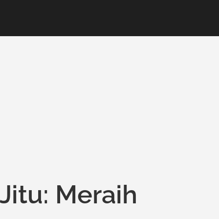
itu: Meraih