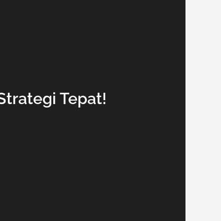
trategi Tepat!