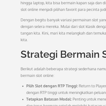
hingga laptop, kita bisa bermain kapan saja dan
slot online menjadi pilihan favorit para pecinta judi
Dengan begitu banyak variasi permainan slot yan
dengan selera mereka. Mulai dari slot klasik deng
tangan kita. Kini, mari kita melangkah dan temu
kita.
Strategi Bermain S
Berikut adalah beberapa strategi sederhana nam
bermain slot online:
Pilih Slot dengan RTP Tinggi:
Return to Player
dengan RTP tinggi untuk meningkatkan pelua
Tetapkan Batasan Modal:
Penting untuk mene
dan terus bermain setelah melebihi batasan ya