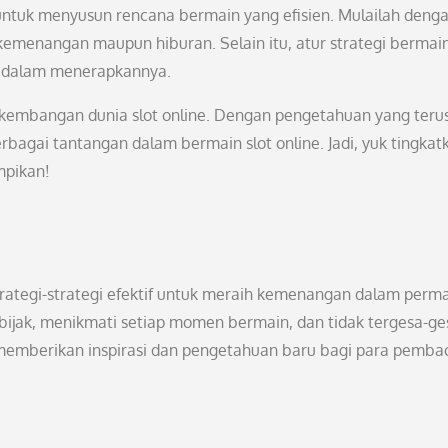
 untuk menyusun rencana bermain yang efisien. Mulailah deng
 kemenangan maupun hiburan. Selain itu, atur strategi bermai
en dalam menerapkannya.
erkembangan dunia slot online. Dengan pengetahuan yang teru
rbagai tantangan dalam bermain slot online. Jadi, yuk tingkat
impikan!
rategi-strategi efektif untuk meraih kemenangan dalam perm
n bijak, menikmati setiap momen bermain, dan tidak tergesa-ge
memberikan inspirasi dan pengetahuan baru bagi para pemba