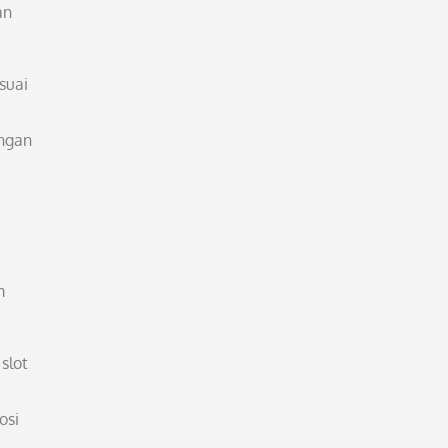
an
suai
angan
m
slot
osi