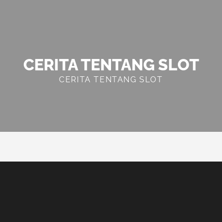
CERITA TENTANG SLOT
CERITA TENTANG SLOT