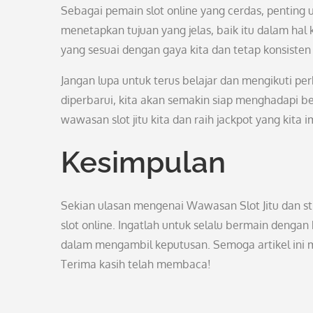
Sebagai pemain slot online yang cerdas, penting
menetapkan tujuan yang jelas, baik itu dalam hal
yang sesuai dengan gaya kita dan tetap konsist
Jangan lupa untuk terus belajar dan mengikuti p
diperbarui, kita akan semakin siap menghadapi be
wawasan slot jitu kita dan raih jackpot yang kita 
Kesimpulan
Sekian ulasan mengenai Wawasan Slot Jitu dan st
slot online. Ingatlah untuk selalu bermain denga
dalam mengambil keputusan. Semoga artikel ini 
Terima kasih telah membaca!