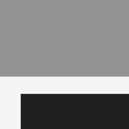
Skip
to
content