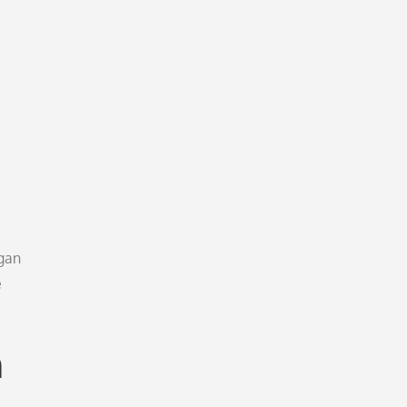
gan
e
n