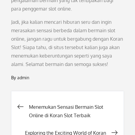
pengalaman bermain yang tak terlupakan bagi
para penggemar slot online.
Jadi, jika kalian mencari hiburan seru dan ingin
merasakan sensasi berbeda dalam bermain slot
online, jangan ragu untuk bergabung dengan Koran
Slot! Siapa tahu, di situs tersebut kalian juga akan
menemukan keberuntungan seperti yang saya
alami. Selamat bermain dan semoga sukses!
By
admin
Post
Menemukan Sensasi Bermain Slot
Online di Koran Slot Terbaik
navigation
Exploring the Exciting World of Koran