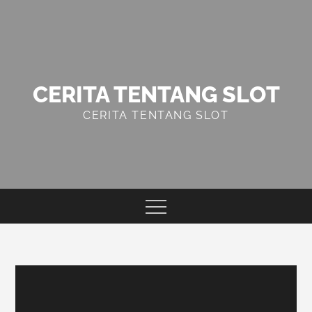
Skip
to
content
CERITA TENTANG SLOT
CERITA TENTANG SLOT