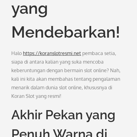
yang
Mendebarkan!
Halo
https://koranslotresmi.net
pembaca setia,
siapa di antara kalian yang suka mencoba
keberuntungan dengan bermain slot online? Nah,
kali ini kita akan membahas tentang pengalaman
menarik dalam dunia slot online, khususnya di
Koran Slot yang resmi!
Akhir Pekan yang
Penuh Warna di