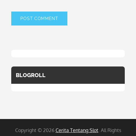
BLOGROLL
Copyright © 2026
Cerita Tentang Slot
. All Rights