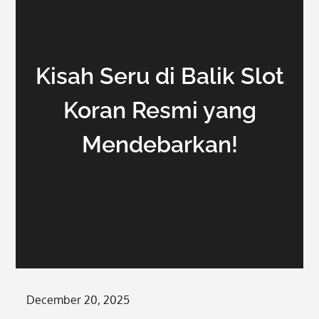
Kisah Seru di Balik Slot
Koran Resmi yang
Mendebarkan!
Posted
December 20, 2025