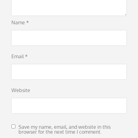
Name
*
Email
*
Website
Save my name, email, and website in this
browser for the next time I comment.