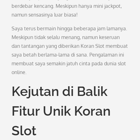
berdebar kencang. Meskipun hanya mini jackpot,
namun sensasinya luar biasa!
Saya terus bermain hingga beberapa jam lamanya.
Meskipun tidak selalu menang, namun keseruan
dan tantangan yang diberikan Koran Slot membuat
saya betah berlama-lama di sana. Pengalaman ini
membuat saya semakin jatuh cinta pada dunia slot
online.
Kejutan di Balik
Fitur Unik Koran
Slot