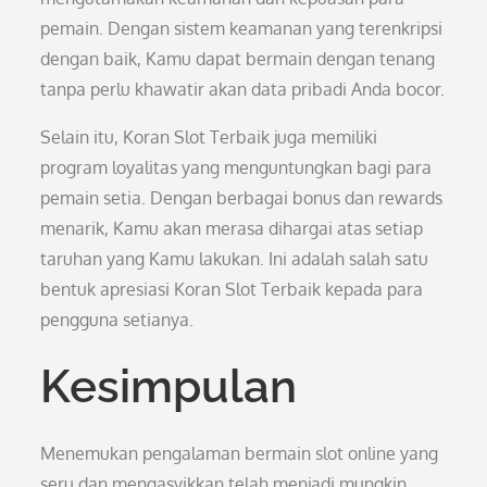
pemain. Dengan sistem keamanan yang terenkripsi
dengan baik, Kamu dapat bermain dengan tenang
tanpa perlu khawatir akan data pribadi Anda bocor.
Selain itu, Koran Slot Terbaik juga memiliki
program loyalitas yang menguntungkan bagi para
pemain setia. Dengan berbagai bonus dan rewards
menarik, Kamu akan merasa dihargai atas setiap
taruhan yang Kamu lakukan. Ini adalah salah satu
bentuk apresiasi Koran Slot Terbaik kepada para
pengguna setianya.
Kesimpulan
Menemukan pengalaman bermain slot online yang
seru dan mengasyikkan telah menjadi mungkin