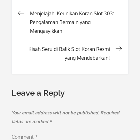
Post
Menjelajahi Keunikan Koran Slot 303:
Pengalaman Bermain yang
navigation
Mengasyikkan
Kisah Seru di Balik Slot Koran Resmi
yang Mendebarkan!
Leave a Reply
Your email address will not be published.
Required
fields are marked
*
Comment
*