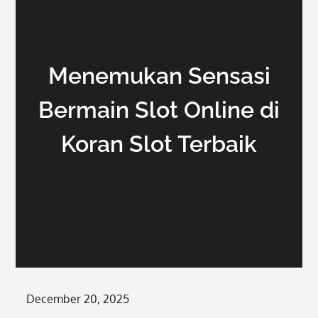
Menemukan Sensasi
Bermain Slot Online di
Koran Slot Terbaik
Posted
December 20, 2025