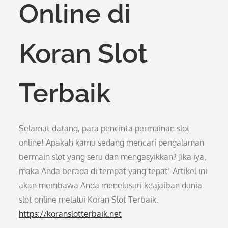
Online di
Koran Slot
Terbaik
Selamat datang, para pencinta permainan slot
online! Apakah kamu sedang mencari pengalaman
bermain slot yang seru dan mengasyikkan? Jika iya,
maka Anda berada di tempat yang tepat! Artikel ini
akan membawa Anda menelusuri keajaiban dunia
slot online melalui Koran Slot Terbaik.
https://koranslotterbaik.net