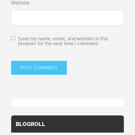
Website
Save my name, email, and website in this
browser for the next time I comment.
BLOGROLL