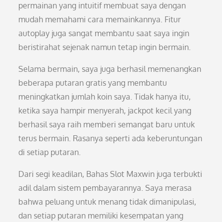
permainan yang intuitif membuat saya dengan
mudah memahami cara memainkannya. Fitur
autoplay juga sangat membantu saat saya ingin
beristirahat sejenak namun tetap ingin bermain.
Selama bermain, saya juga berhasil memenangkan
beberapa putaran gratis yang membantu
meningkatkan jumlah koin saya. Tidak hanya itu,
ketika saya hampir menyerah, jackpot kecil yang
berhasil saya raih memberi semangat baru untuk
terus bermain. Rasanya seperti ada keberuntungan
di setiap putaran.
Dari segi keadilan, Bahas Slot Maxwin juga terbukti
adil dalam sistem pembayarannya. Saya merasa
bahwa peluang untuk menang tidak dimanipulasi,
dan setiap putaran memiliki kesempatan yang