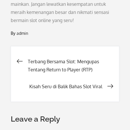
mainkan. Jangan lewatkan kesempatan untuk
meraih kemenangan besar dan nikmati sensasi
bermain slot online yang seru!
By
admin
Post
Terbang Bersama Slot: Mengupas
Tentang Return to Player (RTP)
navigation
Kisah Seru di Balik Bahas Slot Viral
Leave a Reply