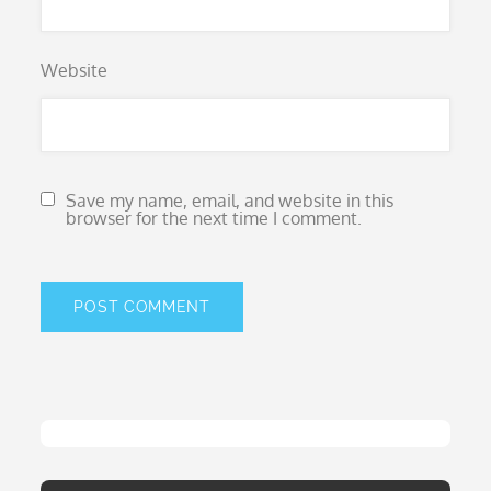
Website
Save my name, email, and website in this
browser for the next time I comment.