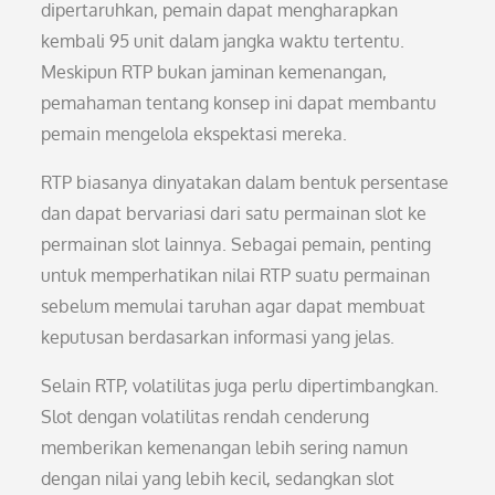
dipertaruhkan, pemain dapat mengharapkan
kembali 95 unit dalam jangka waktu tertentu.
Meskipun RTP bukan jaminan kemenangan,
pemahaman tentang konsep ini dapat membantu
pemain mengelola ekspektasi mereka.
RTP biasanya dinyatakan dalam bentuk persentase
dan dapat bervariasi dari satu permainan slot ke
permainan slot lainnya. Sebagai pemain, penting
untuk memperhatikan nilai RTP suatu permainan
sebelum memulai taruhan agar dapat membuat
keputusan berdasarkan informasi yang jelas.
Selain RTP, volatilitas juga perlu dipertimbangkan.
Slot dengan volatilitas rendah cenderung
memberikan kemenangan lebih sering namun
dengan nilai yang lebih kecil, sedangkan slot