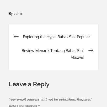
By
admin
Post
Exploring the Hype: Bahas Slot Populer
navigation
Review Menarik Tentang Bahas Slot
Maxwin
Leave a Reply
Your email address will not be published.
Required
fields are marked
*