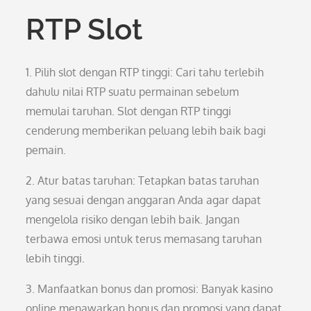
RTP Slot
1. Pilih slot dengan RTP tinggi: Cari tahu terlebih
dahulu nilai RTP suatu permainan sebelum
memulai taruhan. Slot dengan RTP tinggi
cenderung memberikan peluang lebih baik bagi
pemain.
2. Atur batas taruhan: Tetapkan batas taruhan
yang sesuai dengan anggaran Anda agar dapat
mengelola risiko dengan lebih baik. Jangan
terbawa emosi untuk terus memasang taruhan
lebih tinggi.
3. Manfaatkan bonus dan promosi: Banyak kasino
online menawarkan bonus dan promosi yang dapat