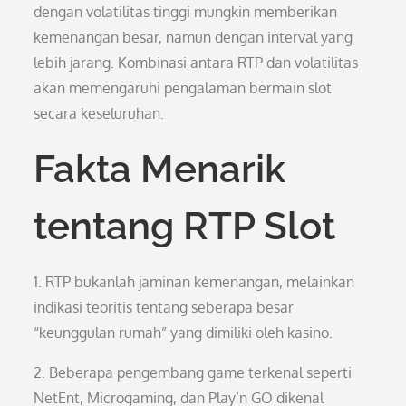
dengan volatilitas tinggi mungkin memberikan
kemenangan besar, namun dengan interval yang
lebih jarang. Kombinasi antara RTP dan volatilitas
akan memengaruhi pengalaman bermain slot
secara keseluruhan.
Fakta Menarik
tentang RTP Slot
1. RTP bukanlah jaminan kemenangan, melainkan
indikasi teoritis tentang seberapa besar
“keunggulan rumah” yang dimiliki oleh kasino.
2. Beberapa pengembang game terkenal seperti
NetEnt, Microgaming, dan Play’n GO dikenal