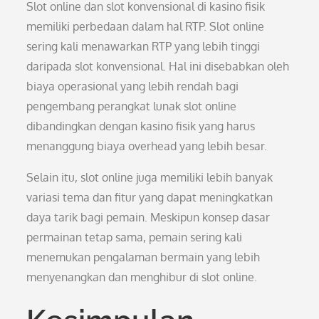
Slot online dan slot konvensional di kasino fisik
memiliki perbedaan dalam hal RTP. Slot online
sering kali menawarkan RTP yang lebih tinggi
daripada slot konvensional. Hal ini disebabkan oleh
biaya operasional yang lebih rendah bagi
pengembang perangkat lunak slot online
dibandingkan dengan kasino fisik yang harus
menanggung biaya overhead yang lebih besar.
Selain itu, slot online juga memiliki lebih banyak
variasi tema dan fitur yang dapat meningkatkan
daya tarik bagi pemain. Meskipun konsep dasar
permainan tetap sama, pemain sering kali
menemukan pengalaman bermain yang lebih
menyenangkan dan menghibur di slot online.