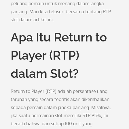
peluang pemain untuk menang dalam jangka
panjang. Mari kita telusuri bersama tentang RTP
slot dalam artikel ini.
Apa Itu Return to
Player (RTP)
dalam Slot?
Return to Player (RTP) adalah persentase uang
taruhan yang secara teoritis akan dikembalikan
kepada pemain dalam jangka panjang. Misalnya,
jika suatu permainan slot memiliki RTP 95%, ini
berarti bahwa dari setiap 100 unit yang