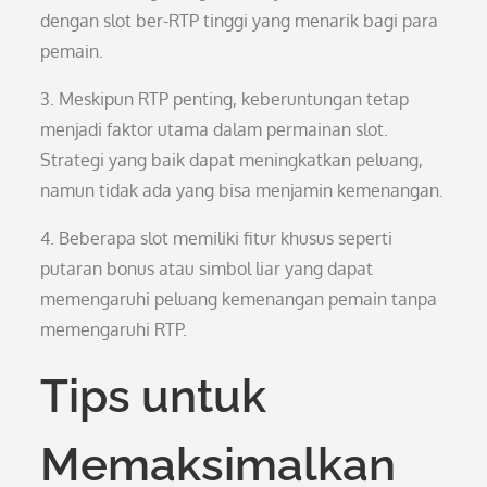
dengan slot ber-RTP tinggi yang menarik bagi para
pemain.
3. Meskipun RTP penting, keberuntungan tetap
menjadi faktor utama dalam permainan slot.
Strategi yang baik dapat meningkatkan peluang,
namun tidak ada yang bisa menjamin kemenangan.
4. Beberapa slot memiliki fitur khusus seperti
putaran bonus atau simbol liar yang dapat
memengaruhi peluang kemenangan pemain tanpa
memengaruhi RTP.
Tips untuk
Memaksimalkan